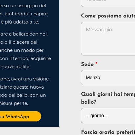
erso un assaggio del
, aiutandoti a capire
Come possiamo aiut
è più adatto a te.
ziare a ballare con noi,
olo il piacere del
anche un modo per
e, con il tempo, acquisire
Sede
nuove abilità.
ione, avrai una visione
iziare questa nuova
Quali giorni hai tem
do del ballo, con un
ballo?
isura per te.
 su WhatsApp
Fascia oraria preferi