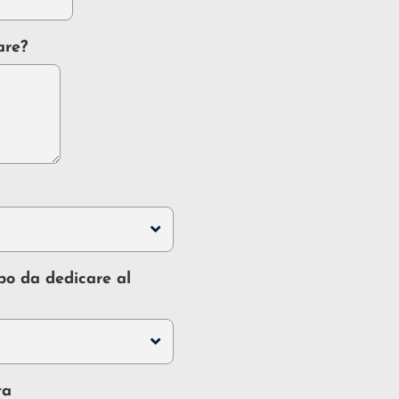
are?
po da dedicare al
ta