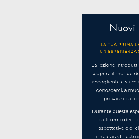
Nuovi 
LA TUA PRIMA L
UN’ESPERIENZA 
La lezione introdutti
scoprire il mondo de
accogliente e su misu
conoscerci, a muov
provare i balli 
Durante questa espe
parleremo dei tuoi
aspettative e di c
imparare. I nostri i