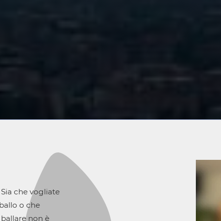
 Sia che vogliate
ballo o che
a ballare non è