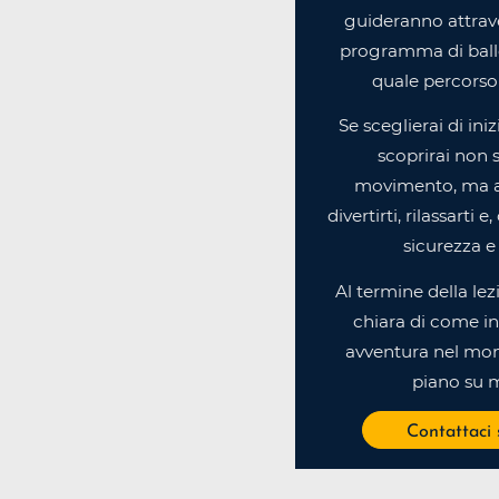
guideranno attrav
programma di ballo
quale percorso 
Se sceglierai di ini
scoprirai non s
movimento, ma 
divertirti, rilassarti 
sicurezza e 
Al termine della lez
chiara di come in
avventura nel mon
piano su m
Contattaci