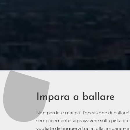
Impara a ballare
Non perdete mai più l'occasione di ballare!
semplicemente sopravvivere sulla pista da 
vogliate distinguervi tra la folla, imparare 