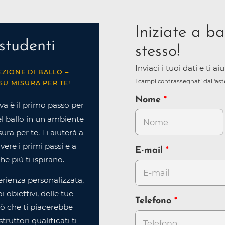
Iniziate a ba
studenti
stesso!
Inviaci i tuoi dati e ti a
EZIONE DI BALLO –
I campi contrassegnati dall'as
SU MISURA PER TE!
Nome
va è il primo passo per
l ballo in un ambiente
ra per te. Ti aiuterà a
ere i primi passi e a
E-mail
che più ti ispirano.
rienza personalizzata,
 obiettivi, delle tue
Telefono
iò che ti piacerebbe
struttori qualificati ti