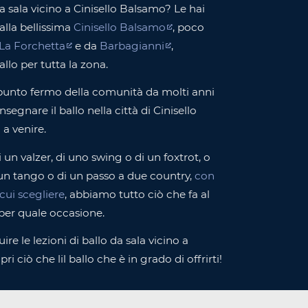
da sala vicino a Cinisello Balsamo? Le hai
alla bellissima
Cinisello Balsamo
, poco
 La Forchetta
e da
Barbagianni
,
llo per tutta la zona.
punto fermo della comunità da molti anni
segnare il ballo nella città di Cinisello
a venire.
i un valzer, di uno swing o di un foxtrot, o
 un tango o di un passo a due country,
con
a cui scegliere
, abbiamo tutto ciò che fa al
per quale occasione.
ire le lezioni di ballo da sala vicino a
i ciò che lil ballo che è in grado di offrirti!