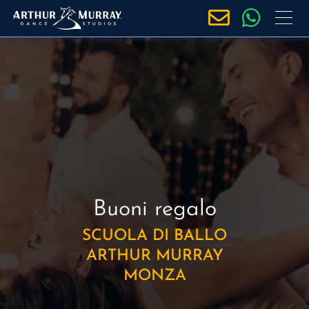
S
a
l
t
a
a
l
c
o
n
t
e
Buoni regalo
n
SCUOLA DI BALLO
u
ARTHUR MURRAY
t
MONZA
o