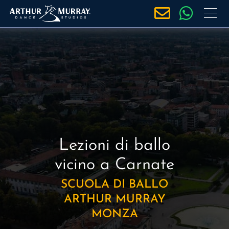
S
a
l
t
a
a
l
c
o
n
t
Lezioni di ballo
e
vicino a Carnate
n
u
SCUOLA DI BALLO
t
ARTHUR MURRAY
o
MONZA