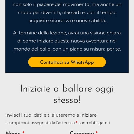
non solo il piacere del movimento, ma anche un
modo per divertirti, rilassarti e, con il tempo,
acquisire sicurezza e nuove abilità.
Al termine della lezione, avrai una visione chiara
di come iniziare questa nuova avventura nel
mondo del ballo, con un piano su misura per te.
Contattaci su WhatsApp
Iniziate a ballare oggi
stesso!
Inviaci i tuoi dati e ti aiuteremo a iniziare
I campi contrassegnati dall'asterisco
sono obbligatori
Nome
Cognome