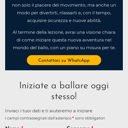
non solo il piacere del movimento, ma anche un
modo per divertirti, rilassarti e, con il tempo,
acquisire sicurezza e nuove abilità.
Al termine della lezione, avrai una visione chiara
di come iniziare questa nuova avventura nel
mondo del ballo, con un piano su misura per te.
Contattaci su WhatsApp
Iniziate a ballare oggi
stesso!
Inviaci i tuoi dati e ti aiuteremo a iniziare
I campi contrassegnati dall'asterisco
sono obbligatori