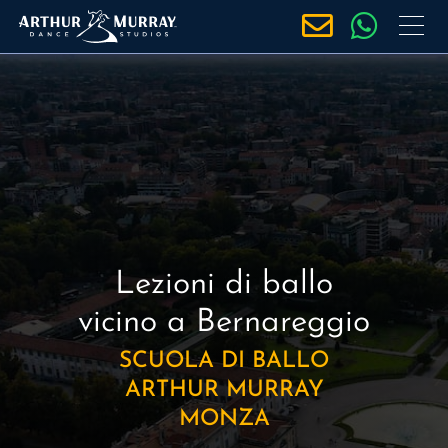
S
a
l
t
a
a
l
c
o
n
t
Lezioni di ballo
e
vicino a Bernareggio
n
u
SCUOLA DI BALLO
t
ARTHUR MURRAY
o
MONZA