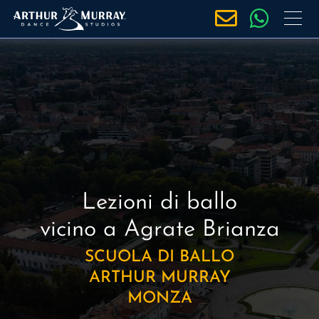
S
a
l
t
a
a
l
c
o
n
t
Lezioni di ballo
e
vicino a Agrate Brianza
n
u
SCUOLA DI BALLO
t
ARTHUR MURRAY
o
MONZA