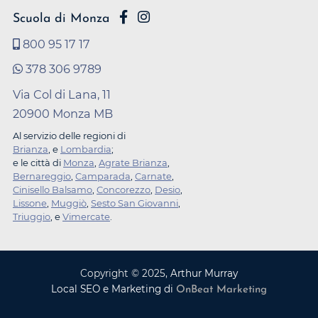
Scuola di Monza
800 95 17 17
378 306 9789
Via Col di Lana, 11
20900 Monza MB
Al servizio delle regioni di
Brianza
, e
Lombardia
;
e le città di
Monza
,
Agrate Brianza
,
Bernareggio
,
Camparada
,
Carnate
,
Cinisello Balsamo
,
Concorezzo
,
Desio
,
Lissone
,
Muggiò
,
Sesto San Giovanni
,
Triuggio
, e
Vimercate
.
Copyright ©
2025
,
Arthur Murray
Local SEO e Marketing di
OnBeat Marketing